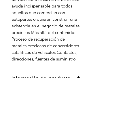
ayuda indispensable para todos 
aquellos que comercian con 
autopartes o quieren construir una 
existencia en el negocio de metales 
preciosos Más allá del contenido: 
Proceso de recuperación de 
metales preciosos de convertidores 
catalíticos de vehículos Contactos, 
direcciones, fuentes de suministro
Información del producto
Libro impreso
Rückgabe und
Idioma: aleman
182 páginas con ilustraciones en
Rückerstattung
color
Formato: 15 x 1 x 22 cm
Ich bin eine Widerrufsbelehrung.
Peso alrededor de 500 g
Politica de envios
Hier können Sie Ihren Kunden