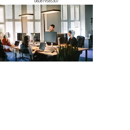
060819585307
adrenaline media
Abo-Formular