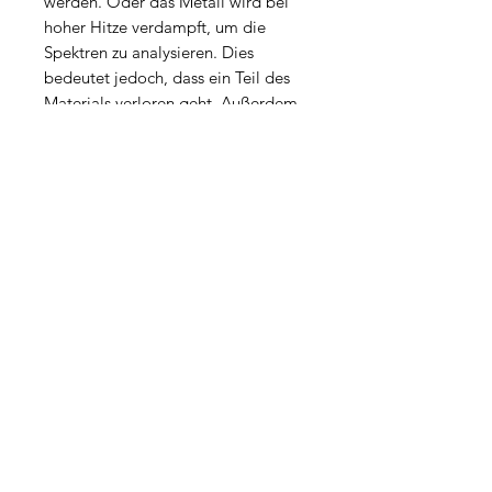
werden. Oder das Metall wird bei
hoher Hitze verdampft, um die
Spektren zu analysieren. Dies
bedeutet jedoch, dass ein Teil des
Materials verloren geht. Außerdem
sind solche Analysen nicht billig.
Der Vorteil des Verfahrens ist es,
dass es schnell eine erste
Einschätzung liefern kann, um
welche Art Metall es sich handelt.
Somit spart man sich die
Laborprüfung wertloser Metalle.
Nach der Vorsortierung kann man
sich dann auch die weitere
Verwertung oder Rückgewinnung
der Edelmetalle beschränken. Will
man es ganz genau wissen, dann
kommt man ab diesem Punkt an
weiteren Tests nicht vorbei. Ganz
gleich, mit welchen ersten Tests