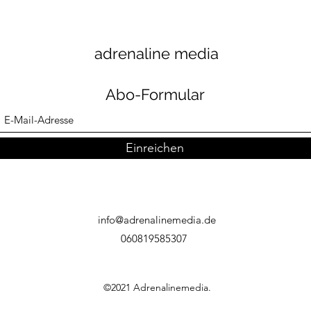
adrenaline media
Abo-Formular
Einreichen
info@adrenalinemedia.de
060819585307
©2021 Adrenalinemedia.